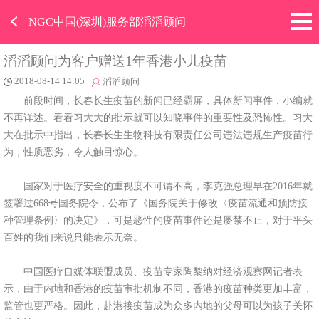
﹤
NGC中国(深圳)服务部滔滔顾问
滔滔顾问为客户赠送1年香港小儿疫苗
2018-08-14 14:05
滔滔顾问
前段时间，长春长生疫苗的新闻已经霸屏，具体新闻事件，小编就
不再详述。看看习大大的批示就可以知晓事件的重要性及恐怖性。习大
大在批示中指出，长春长生生物科技有限责任公司违法违规生产疫苗行
为，性质恶劣，令人触目惊心。
国家对于医疗安全的重视度不可谓不高，李克强总理早在2016年就
签署过668号国务院令，公布了《国务院关于修改〈疫苗流通和预防接
种管理条例〉的决定》，可是恶性的疫苗事件还是屡禁不止，对于平头
百姓的我们来说只能表示无奈。
中国医疗自媒体联盟成员、疫苗专家陶黎纳对经济观察网记者表
示，由于内地和香港的疫苗审批机制不同，香港的疫苗种类更加丰富，
监管也更严格。因此，赴港接疫苗成为众多内地的父母可以为孩子关怀