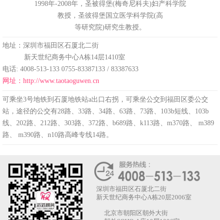
1998年-2008年，圣被得堡(梅奇尼科夫)妇产科学院
教授，圣彼得堡国立医学科学院(高
等研究院)研究生教授。
地址：深圳市福田区石厦北二街
新天世纪商务中心A栋14层1410室
电话: 4008-513-133 0755-83387133 / 83387633
网址：http://www.taotaoguwen.cn
可乘坐3号地铁到石厦地铁站a出口右拐，可乘坐公交到福田区委公交
站，途径的公交有28路、33路、34路、63路、73路、103b短线、103b
线、202路、212路、303路、372路、b689路、k113路、m370路、 m389
路、 m390路、n10路高峰专线14路。
深圳市福田区石厦北二街
新天世纪商务中心A栋20层2006室
北京市朝阳区朝外大街