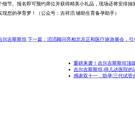
个细节。报名即可预约席位并获得精美小礼品，现场还将安排抽
实现您的孕育梦！（公众号：吉祥滔 辅助生育备孕助手）
吉尔吉斯斯坦
下一篇：滔滔顾问亮相北京正和医疗旅游展会，引
重磅来袭！吉尔吉斯斯坦顶
吉尔吉斯斯坦-得儿达医院的
感谢双十一，助孕/三代试管