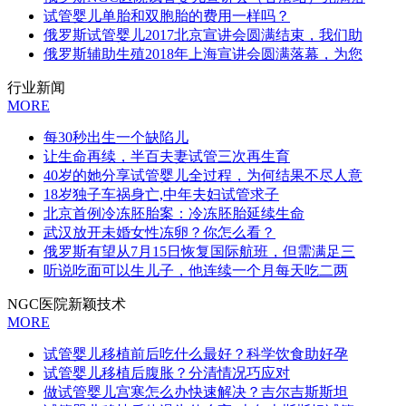
试管婴儿单胎和双胞胎的费用一样吗？
俄罗斯试管婴儿2017北京宣讲会圆满结束，我们助
俄罗斯辅助生殖2018年上海宣讲会圆满落幕，为您
行业新闻
MORE
每30秒出生一个缺陷儿
让生命再续，半百夫妻试管三次再生育
40岁的她分享试管婴儿全过程，为何结果不尽人意
18岁独子车祸身亡,中年夫妇试管求子
北京首例冷冻胚胎案：冷冻胚胎延续生命
武汉放开未婚女性冻卵？你怎么看？
俄罗斯有望从7月15日恢复国际航班，但需满足三
听说吃面可以生儿子，他连续一个月每天吃二两
NGC医院新颖技术
MORE
试管婴儿移植前后吃什么最好？科学饮食助好孕
试管婴儿移植后腹胀？分清情况巧应对
做试管婴儿宫寒怎么办快速解决？吉尔吉斯斯坦