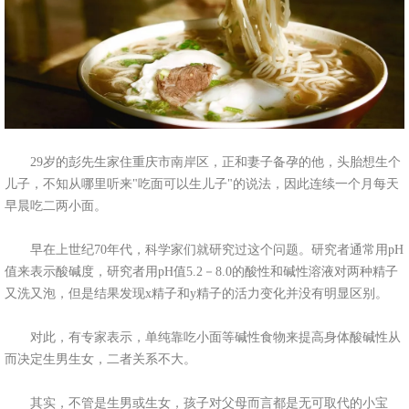
29岁的彭先生家住重庆市南岸区，正和妻子备孕的他，头胎想生个
儿子，不知从哪里听来"吃面可以生儿子"的说法，因此连续一个月每天
早晨吃二两小面。
早在上世纪70年代，科学家们就研究过这个问题。研究者通常用pH
值来表示酸碱度，研究者用pH值5.2－8.0的酸性和碱性溶液对两种精子
又洗又泡，但是结果发现x精子和y精子的活力变化并没有明显区别。
对此，有专家表示，单纯靠吃小面等碱性食物来提高身体酸碱性从
而决定生男生女，二者关系不大。
其实，不管是生男或生女，孩子对父母而言都是无可取代的小宝