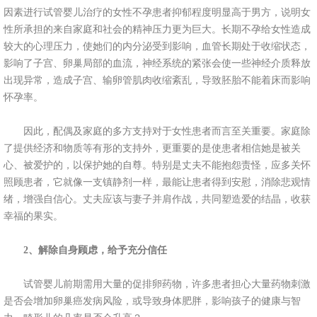
因素进行试管婴儿治疗的女性不孕患者抑郁程度明显高于男方，说明女
性所承担的来自家庭和社会的精神压力更为巨大。长期不孕给女性造成
较大的心理压力，使她们的内分泌受到影响，血管长期处于收缩状态，
影响了子宫、卵巢局部的血流，神经系统的紧张会使一些神经介质释放
出现异常，造成子宫、输卵管肌肉收缩紊乱，导致胚胎不能着床而影响
怀孕率。
因此，配偶及家庭的多方支持对于女性患者而言至关重要。家庭除
了提供经济和物质等有形的支持外，更重要的是使患者相信她是被关
心、被爱护的，以保护她的自尊。特别是丈夫不能抱怨责怪，应多关怀
照顾患者，它就像一支镇静剂一样，最能让患者得到安慰，消除悲观情
绪，增强自信心。丈夫应该与妻子并肩作战，共同塑造爱的结晶，收获
幸福的果实。
2、解除自身顾虑，给予充分信任
试管婴儿前期需用大量的促排卵药物，许多患者担心大量药物刺激
是否会增加卵巢癌发病风险，或导致身体肥胖，影响孩子的健康与智