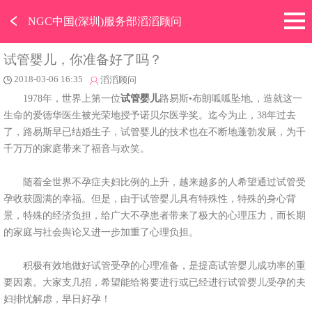
﹤
NGC中国(深圳)服务部滔滔顾问
试管婴儿，你准备好了吗？
2018-03-06 16:35
滔滔顾问
1978年，世界上第一位
试管婴儿
路易斯•布朗呱呱坠地,，造就这一
生命的爱德华医生被光荣地授予诺贝尔医学奖。迄今为止，38年过去
了，路易斯早已结婚生子，试管婴儿的技术也在不断地蓬勃发展，为千
千万万的家庭带来了福音与欢笑。
随着全世界不孕症夫妇比例的上升，越来越多的人希望通过试管受
孕收获圆满的幸福。但是，由于试管婴儿具有特殊性，特殊的身心背
景，特殊的经济负担，给广大不孕患者带来了极大的心理压力，而长期
的家庭与社会舆论又进一步加重了心理负担。
积极有效地做好试管受孕的心理准备，是提高试管婴儿成功率的重
要因素。大家支几招，希望能给将要进行或已经进行试管婴儿受孕的夫
妇排忧解虑，早日好孕！