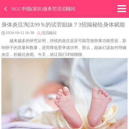
﹤
NGC中国(深圳)服务部滔滔顾问
身体炎症淘汰99％的试管姐妹？3招揭秘给身体赋能
2024-10-12 16:38
滔滔顾问
越来越多的研究证明，持续的炎症反应可能导致卵巢功能受损，影
响卵子的质量和数量，进而降低受孕成功率。那么，姐妹们该如何明确
炎症，积极抗炎呢。今天，就让我们详细聊聊。