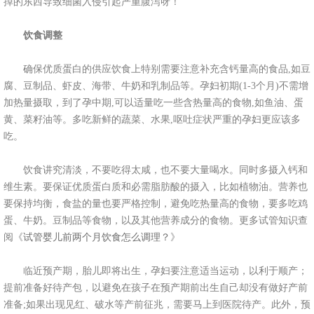
掉的东西导致细菌入侵引起严重腹泻呀！
饮食调整
确保优质蛋白的供应饮食上特别需要注意补充含钙量高的食品,如豆
腐、豆制品、虾皮、海带、牛奶和乳制品等。孕妇初期(1-3个月)不需增
加热量摄取，到了孕中期,可以适量吃一些含热量高的食物,如鱼油、蛋
黄、菜籽油等。多吃新鲜的蔬菜、水果,呕吐症状严重的孕妇更应该多
吃。
饮食讲究清淡，不要吃得太咸，也不要大量喝水。同时多摄入钙和
维生素。要保证优质蛋白质和必需脂肪酸的摄入，比如植物油。营养也
要保持均衡，食盐的量也要严格控制，避免吃热量高的食物，要多吃鸡
蛋、牛奶。豆制品等食物，以及其他营养成分的食物。更多试管知识查
阅《
试管婴儿前两个月饮食怎么调理？
》
临近预产期，胎儿即将出生，孕妇要注意适当运动，以利于顺产；
提前准备好待产包，以避免在孩子在预产期前出生自己却没有做好产前
准备;如果出现见红、破水等产前征兆，需要马上到医院待产。此外，预