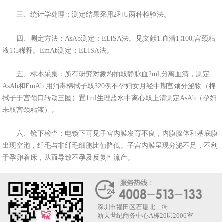
三、统计学处理：测定结果采用2和U两种检验法。
四、测定方法：AsAb测定：ELISA法。见文献1.血清1∶100,宫颈粘
液1∶5稀释。EmAb测定：ELISA法。
五、标本采集：所有研究对象均抽取静脉血2ml,分离血清，测定
AsAb和EmAb.用消毒棉拭子取320例不孕妇女月经中期宫颈分泌物（棉
拭子于宫颈口转动三圈）置1ml生理盐水中离心取上清测定AsAb（孕妇
未取宫颈粘液）。
六、镜下检查：电镜下可见子宫内膜发育不良，内膜腺体和基底膜
出现空泡，纤毛与非纤毛细胞比值降低。子宫内膜呈现分泌不足，不利
于孕卵着床，从而导致不孕及反复性流产。
深圳市福田区石厦北二街
新天世纪商务中心A栋20层2006室