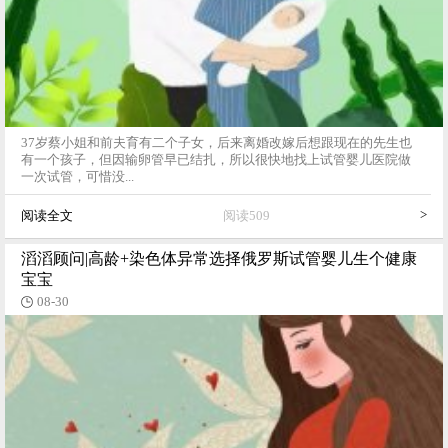
37岁蔡小姐和前夫育有二个子女，后来离婚改嫁后想跟现在的先生也
有一个孩子，但因输卵管早已结扎，所以很快地找上试管婴儿医院做
一次试管，可惜没...
>
阅读全文
阅读509
滔滔顾问|高龄+染色体异常选择俄罗斯试管婴儿生个健康
宝宝
08-30